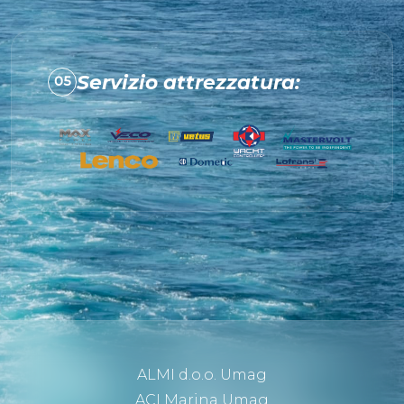
Servizio attrezzatura:
05
ALMI d.o.o. Umag
ACI Marina Umag