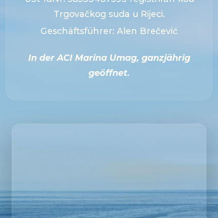
Trgovačkog suda u Rijeci.
Geschäftsführer:
Alen Brečević
In der ACI Marina Umag, ganzjährig
geöffnet.