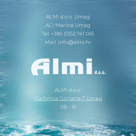
ALMI d.o.o. Umag
ACI Marina Umag
Tel: +385 (0)52 741 065
Mail:
info@almi.hr
ALMI d.o.o.
Vladimira Gortana 7, Umag
08 - 16